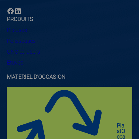
Facebook
LinkedIn
PRODUITS
Plieuses
Polisseuses
CNC et lasers
Etuves
MATERIEL D’OCCASION
Pla
stO
cca