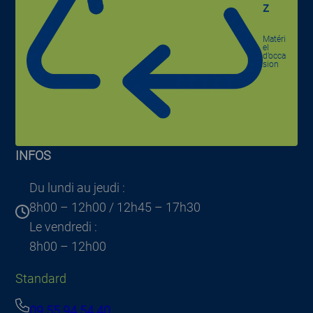
z
Matéri
el
d’occa
sion
INFOS
Du lundi au jeudi :
8h00 – 12h00 / 12h45 – 17h30
Le vendredi :
8h00 – 12h00
Standard
09 55 94 54 40