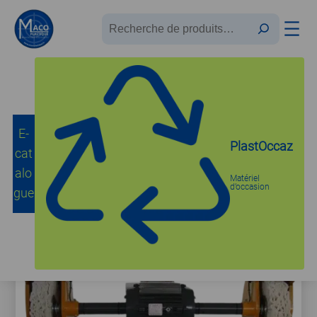
Recherche
E-
Accueil
/
Polisseuses
/
Tourets à Polir
/ PL POLISSAGE PLEXI
PlastOccaz
cat
alo
Matériel
d’occasion
gue