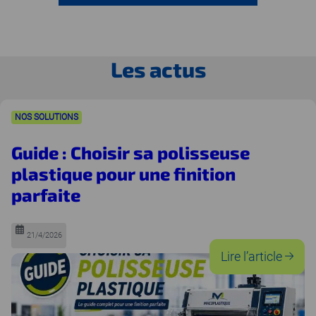
Les actus
NOS SOLUTIONS
Guide : Choisir sa polisseuse
plastique pour une finition
parfaite
21/4/2026
:
Lire l’article
Gui
:
Choi