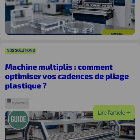
sa
pol
plas
pou
une
NOS SOLUTIONS
fini
parf
Machine multiplis : comment
optimiser vos cadences de pliage
plastique ?
23/6/2026
:
Lire l’article
Mac
mult
: