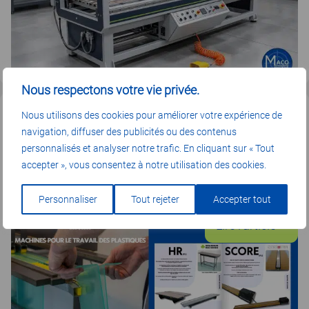
com
opti
vos
cad
Nous respectons votre vie privée.
de
NOS SOLUTIONS
plia
Nous utilisons des cookies pour améliorer votre expérience de
plas
navigation, diffuser des publicités ou des contenus
Notre catalogue complet
personnalisés et analyser notre trafic. En cliquant sur « Tout
?
MacoPlastique
accepter », vous consentez à notre utilisation des cookies.
Personnaliser
Tout rejeter
Accepter tout
30/5/2024
:
Lire l’article
Not
cat
com
Mac