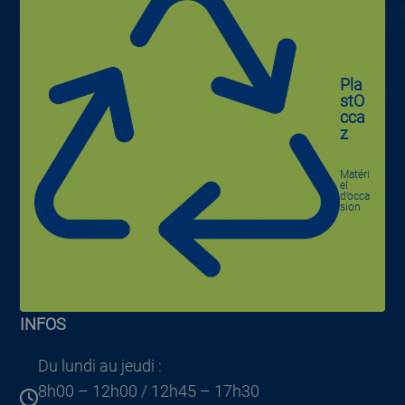
Pla
stO
cca
z
Matéri
el
d’occa
sion
INFOS
Du lundi au jeudi :
8h00 – 12h00 / 12h45 – 17h30