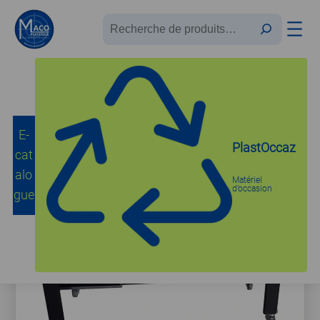
Recherche
E-
Accueil
/
Plieuses
/
Banc de chauffe
/ SOTATRE-1000 (Quartz)
PlastOccaz
cat
alo
Matériel
d’occasion
gue