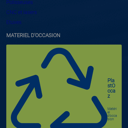
Polisseuses
CNC et lasers
Etuves
MATERIEL D’OCCASION
Pla
stO
cca
z
Matéri
el
d’occa
sion