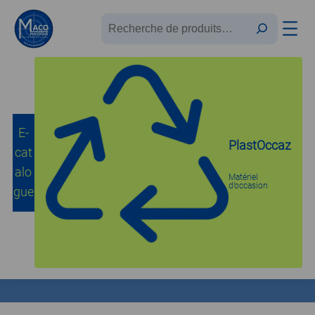
Recherche
E-
PlastOccaz
cat
Parfait pour les pros
alo
Matériel
d’occasion
gue
17/7/2025