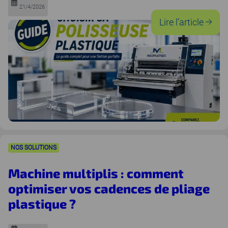
21/4/2026
:
Lire l’article
Gui
:
Choi
sa
pol
plas
pou
une
NOS SOLUTIONS
fini
parf
Machine multiplis : comment
optimiser vos cadences de pliage
plastique ?