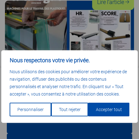
:
Lire l’article
Not
cat
com
Mac
Nous respectons votre vie privée.
Nous utilisons des cookies pour améliorer votre expérience de
navigation, diffuser des publicités ou des contenus
personnalisés et analyser notre trafic. En cliquant sur « Tout
accepter », vous consentez à notre utilisation des cookies.
LIVRAISON ET INSTALLATION
Personnaliser
Tout rejeter
Accepter tout
Partout en France