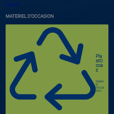
Etuves
MATERIEL D’OCCASION
Pla
stO
cca
z
Matéri
el
d’occa
sion