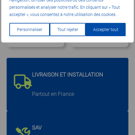
navigation, diffuser des publicités ou des contenus
personnalisés et analyser notre trafic. En cliquant sur « Tout
accepter », vous consentez à notre utilisation des cookies.
VISCOM FRAISEUSE
VISCOM FRAISEUSE
3 AXES
5 AXES
Personnaliser
Tout rejeter
Accepter tout
Voir descriptif
Voir descriptif
LIVRAISON ET INSTALLATION
Partout en France
SAV