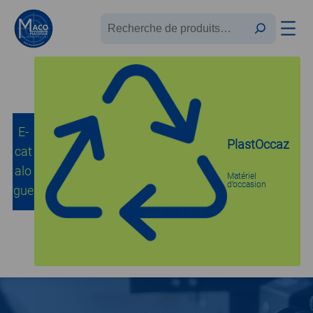
Recherche
E-
PlastOccaz
cat
Accueil
/
CNC et Lasers
/ Fraiseuses cnc 3 à 5 axes
alo
Matériel
d’occasion
gue
Fraiseuses cnc 3 à 5
axes