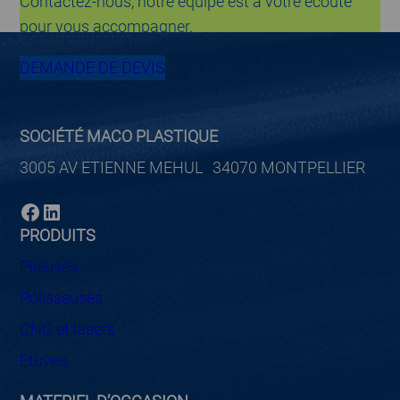
Contactez-nous, notre équipe est à votre écoute
pour vous accompagner.
DEMANDE DE DEVIS
SOCIÉTÉ MACO PLASTIQUE
3005 AV ETIENNE MEHUL 34070 MONTPELLIER
Facebook
LinkedIn
PRODUITS
Plieuses
Polisseuses
CNC et lasers
Etuves