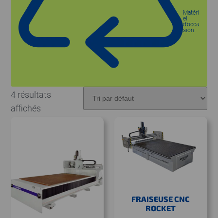
Matéri
el
d’occa
sion
4 résultats
affichés
FRAISEUSE CNC
ROCKET