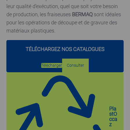
leur qualité d’exécution, quel que soit votre besoin
de production, les fraiseuses
BERMAQ
sont idéales
pour les opérations de découpe et de gravure des
matériaux plastiques.
TÉLÉCHARGEZ NOS CATALOGUES
Télécharger
Consulter
Pla
stO
cca
z