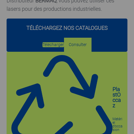
Distributeur
BERMAQ
, vous pouvez utiliser ces
lasers pour des productions industrielles.
TÉLÉCHARGEZ NOS CATALOGUES
Télécharger
Consulter
Pla
stO
cca
z
Matéri
el
d’occa
sion