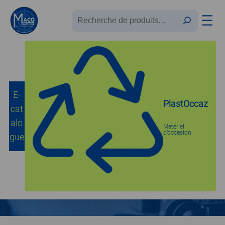
Recherche
E-
PlastOccaz
cat
Accueil
/
CNC et Lasers
/ Laser
alo
Matériel
d’occasion
gue
Laser